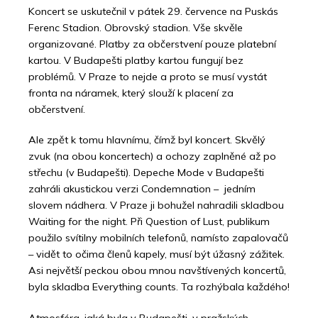
Koncert se uskutečnil v pátek 29. července na Puskás
Ferenc Stadion. Obrovský stadion. Vše skvěle
organizované. Platby za občerstvení pouze platební
kartou. V Budapešti platby kartou fungují bez
problémů. V Praze to nejde a proto se musí vystát
fronta na náramek, který slouží k placení za
občerstvení.
Ale zpět k tomu hlavnímu, čímž byl koncert. Skvělý
zvuk (na obou koncertech) a ochozy zaplněné až po
střechu (v Budapešti). Depeche Mode v Budapešti
zahráli akustickou verzi Condemnation – jedním
slovem nádhera. V Praze ji bohužel nahradili skladbou
Waiting for the night. Při Question of Lust, publikum
použilo svítilny mobilních telefonů, namísto zapalovačů
– vidět to očima členů kapely, musí být úžasný zážitek.
Asi největší peckou obou mnou navštívených koncertů,
byla skladba Everything counts. Ta rozhýbala každého!
Atmosféra, jaká byla v Budapešti, v pražských