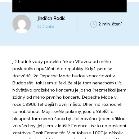
Jindřich Radič
2 min. čtení
65 článků
Již hodně vody proteklo řekou Vltavou od mého
posledního opuštění této republiky. Když jsem se
dozvěděl, že Depeche Mode budou koncertovat v
Budapešti, tak jsem si řekl, že si je tam nenechám ujít.
Návštěva pražského koncertu je jasná (nezmeškal jsem
žádný od mého prvního koncertu Depeche Mode v
roce 1998). Tehdejší hlavní město Uher má rozhodně
co nabídnout. Mají skvělé pokrmy, jsou přátelští a
hloupost tam nemá šanci být tolerována. Jeden příklad
za všechny. Jel jsem z letiště Ference Liszta na poslední
zastávku Deák Ferenc tér. V autobuse 100E je několik