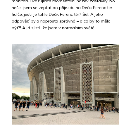
monitorů ukazujících momentální název zastávky. No
nešel jsem se zeptat po příjezdu na Deák Ferenc tér
řidiče, jestli je tohle Deák Ferenc tér? Šel. A jeho
odpověď byla naprosto správná – a co by to mělo
být?! A já zjistil, že jsem v normálním světě.