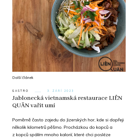
Další článek
GASTRO
3. ZÁŘÍ 2023
Jablonecká vietnamská restaurace LIÊN
QUĀN vařit umí
Poměrně často zajedu do Jizerských hor, kde si dopřeji
několik kilometrů pěšmo. Procházkou do kopců a
z kopců spálím mnoho kalorií, které chci posléze