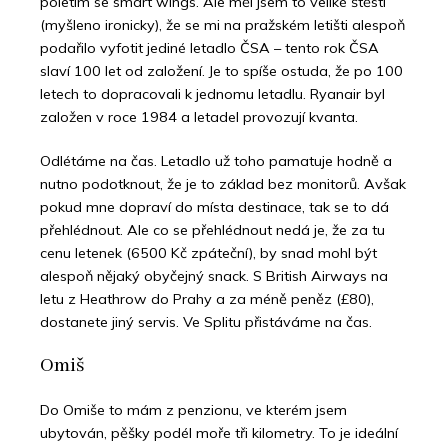
poletím se smart wings. Ale měl jsem to veliké štěstí
(myšleno ironicky), že se mi na pražském letišti alespoň
podařilo vyfotit jediné letadlo ČSA – tento rok ČSA
slaví 100 let od založení. Je to spíše ostuda, že po 100
letech to dopracovali k jednomu letadlu. Ryanair byl
založen v roce 1984 a letadel provozují kvanta.
Odlétáme na čas. Letadlo už toho pamatuje hodně a
nutno podotknout, že je to základ bez monitorů. Avšak
pokud mne dopraví do místa destinace, tak se to dá
přehlédnout. Ale co se přehlédnout nedá je, že za tu
cenu letenek (6500 Kč zpáteční), by snad mohl být
alespoň nějaký obyčejný snack. S British Airways na
letu z Heathrow do Prahy a za méně peněz (£80),
dostanete jiný servis. Ve Splitu přistáváme na čas.
Omiš
Do Omiše to mám z penzionu, ve kterém jsem
ubytován, pěšky podél moře tři kilometry. To je ideální