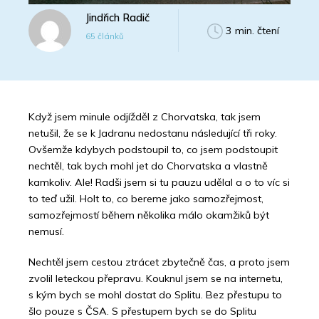
Jindřich Radič
3 min. čtení
65 článků
Když jsem minule odjížděl z Chorvatska, tak jsem
netušil, že se k Jadranu nedostanu následující tři roky.
Ovšemže kdybych podstoupil to, co jsem podstoupit
nechtěl, tak bych mohl jet do Chorvatska a vlastně
kamkoliv. Ale! Radši jsem si tu pauzu udělal a o to víc si
to teď užil. Holt to, co bereme jako samozřejmost,
samozřejmostí během několika málo okamžiků být
nemusí.
Nechtěl jsem cestou ztrácet zbytečně čas, a proto jsem
zvolil leteckou přepravu. Kouknul jsem se na internetu,
s kým bych se mohl dostat do Splitu. Bez přestupu to
šlo pouze s ČSA. S přestupem bych se do Splitu