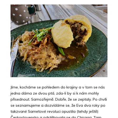
Jíme, kocháme se pohledem do krajiny a v tom se nás
jedna dáma ze dvou ptá, zda-li by si k nám mohly
přisednout. Samozřejmě. Dobře, že se zeptaly. Po chvíli
se seznamujeme a dozvídáme se, že Eva dva roky po
takzvané Sametové revoluci opustila (tehdy ještě)
Československo a odstěhovala se do Chicaga. Tam