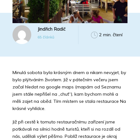
Jindřich Radič
2 min. čtení
65 článků
Minulá sobota byla krásným dnem a nikam nevyjet, by
bylo plýtváním životem. Již v pátečním večeru jsem
začal hledat na google maps (mapám od Seznamu
jsem stále nepřišel na „chuť“), kam bychom mohli a
měli zajet na oběd. Tím místem se stala restaurace Na
krásné vyhlídce.
Již při cestě k tomuto restauračnímu zařízení jsme
potkávali na silnici hodně turistů, kteří si na rozdíl od
nás, udělali výlet pěšmo. Poblíž restaurace je okraj