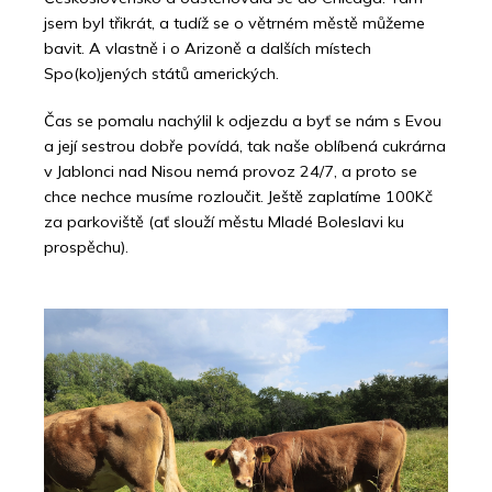
jsem byl třikrát, a tudíž se o větrném městě můžeme
bavit. A vlastně i o Arizoně a dalších místech
Spo(ko)jených států amerických.
Čas se pomalu nachýlil k odjezdu a byť se nám s Evou
a její sestrou dobře povídá, tak naše oblíbená cukrárna
v Jablonci nad Nisou nemá provoz 24/7, a proto se
chce nechce musíme rozloučit. Ještě zaplatíme 100Kč
za parkoviště (ať slouží městu Mladé Boleslavi ku
prospěchu).