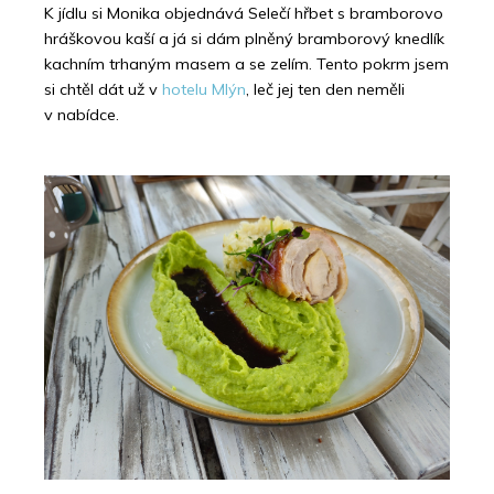
K jídlu si Monika objednává Selečí hřbet s bramborovo
hráškovou kaší a já si dám plněný bramborový knedlík
kachním trhaným masem a se zelím. Tento pokrm jsem
si chtěl dát už v
hotelu Mlýn
, leč jej ten den neměli
v nabídce.