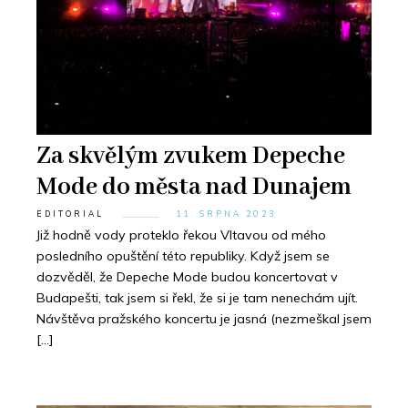
Za skvělým zvukem Depeche
Mode do města nad Dunajem
EDITORIAL
11. SRPNA 2023
Již hodně vody proteklo řekou Vltavou od mého
posledního opuštění této republiky. Když jsem se
dozvěděl, že Depeche Mode budou koncertovat v
Budapešti, tak jsem si řekl, že si je tam nenechám ujít.
Návštěva pražského koncertu je jasná (nezmeškal jsem
[…]