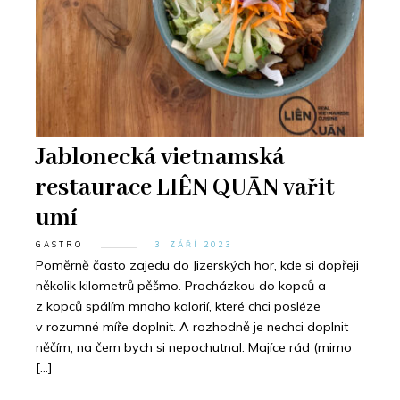
Jablonecká vietnamská
restaurace LIÊN QUĀN vařit
umí
GASTRO
3. ZÁŘÍ 2023
Poměrně často zajedu do Jizerských hor, kde si dopřeji
několik kilometrů pěšmo. Procházkou do kopců a
z kopců spálím mnoho kalorií, které chci posléze
v rozumné míře doplnit. A rozhodně je nechci doplnit
něčím, na čem bych si nepochutnal. Majíce rád (mimo
[…]