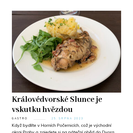
Královédvorské Slunce je
vskutku hvězdou
GASTRO
25. SRPNA 2023
Když bydlíte v Horních Počernicích, což je východní
okraj Prahy a zajedete si na páteční oběd do Dvora