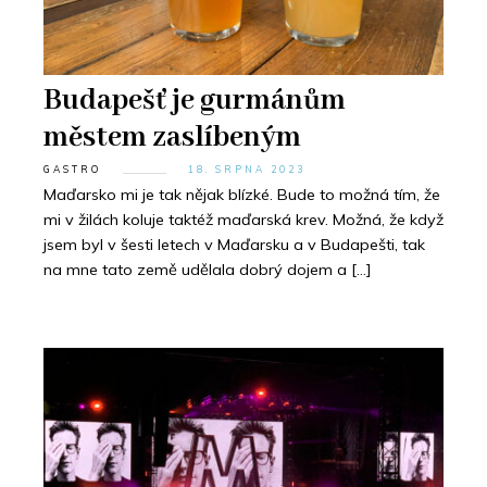
Budapešť je gurmánům
městem zaslíbeným
GASTRO
18. SRPNA 2023
Maďarsko mi je tak nějak blízké. Bude to možná tím, že
mi v žilách koluje taktéž maďarská krev. Možná, že když
jsem byl v šesti letech v Maďarsku a v Budapešti, tak
na mne tato země udělala dobrý dojem a […]