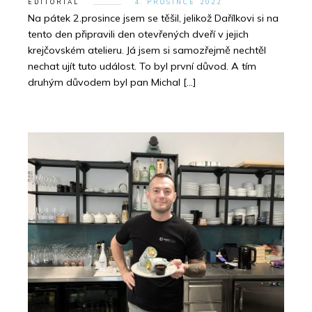
EDITORIAL
4. PROSINCE 2022
Na pátek 2.prosince jsem se těšil, jelikož Dařílkovi si na
tento den připravili den otevřených dveří v jejich
krejčovském atelieru. Já jsem si samozřejmě nechtěl
nechat ujít tuto událost. To byl první důvod. A tím
druhým důvodem byl pan Michal […]