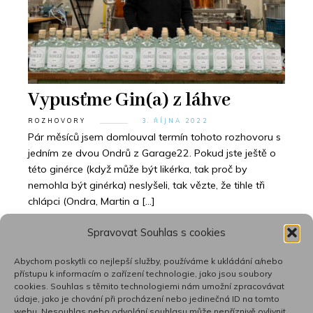
Vypusťme Gin(a) z láhve
ROZHOVORY
3. ŘÍJNA 2022
Pár měsíců jsem domlouval termín tohoto rozhovoru s
jedním ze dvou Ondrů z Garage22. Pokud jste ještě o
této ginérce (když může být likérka, tak proč by
nemohla být ginérka) neslyšeli, tak vězte, že tihle tři
chlápci (Ondra, Martin a […]
Spravovat Souhlas s cookies
Abychom poskytli co nejlepší služby, používáme k ukládání a/nebo
přístupu k informacím o zařízení technologie, jako jsou soubory
cookies. Souhlas s těmito technologiemi nám umožní zpracovávat
⟨
1
…
4
5
6
7
⟩
údaje, jako je chování při procházení nebo jedinečná ID na tomto
webu. Nesouhlas nebo odvolání souhlasu může nepříznivě ovlivnit