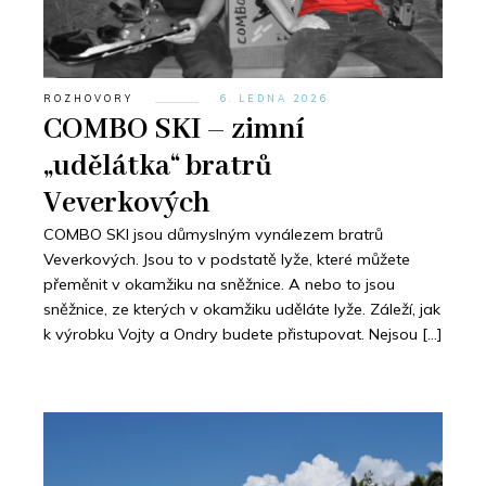
ROZHOVORY
6. LEDNA 2026
COMBO SKI – zimní
„udělátka“ bratrů
Veverkových
COMBO SKI jsou důmyslným vynálezem bratrů
Veverkových. Jsou to v podstatě lyže, které můžete
přeměnit v okamžiku na sněžnice. A nebo to jsou
sněžnice, ze kterých v okamžiku uděláte lyže. Záleží, jak
k výrobku Vojty a Ondry budete přistupovat. Nejsou […]