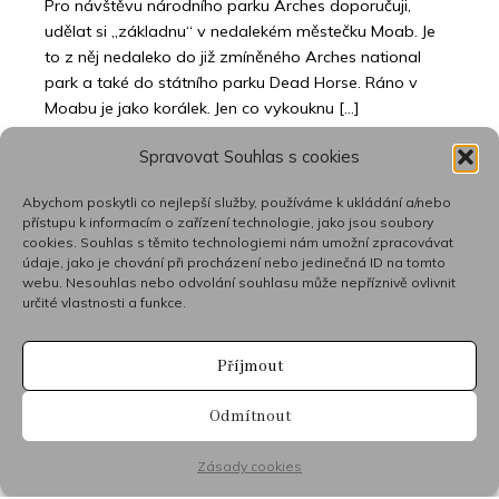
Pro návštěvu národního parku Arches doporučuji,
udělat si „základnu“ v nedalekém městečku Moab. Je
to z něj nedaleko do již zmíněného Arches national
park a také do státního parku Dead Horse. Ráno v
Moabu je jako korálek. Jen co vykouknu […]
Spravovat Souhlas s cookies
Abychom poskytli co nejlepší služby, používáme k ukládání a/nebo
přístupu k informacím o zařízení technologie, jako jsou soubory
cookies. Souhlas s těmito technologiemi nám umožní zpracovávat
1
2
3
…
7
⟩
údaje, jako je chování při procházení nebo jedinečná ID na tomto
webu. Nesouhlas nebo odvolání souhlasu může nepříznivě ovlivnit
určité vlastnosti a funkce.
®
© 2026 Firmup
. Všechna práva vyhrazena.
Příjmout
Odmítnout
704 40 20 10
posta@firmup.cz
Zásady cookies