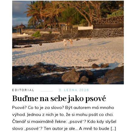
EDITORIAL
3. LEDNA 2026
Buďme na sebe jako psové
Psové? Co to je za slovo? Být autorem má mnoho
výhod. Jednou z nich je to, že si mohu psát co chci.
Čtenář si maximálně řekne: „psové“? Kdo kdy slyšel
slovo „psové“? Ten autor je ale… A mně to bude […]