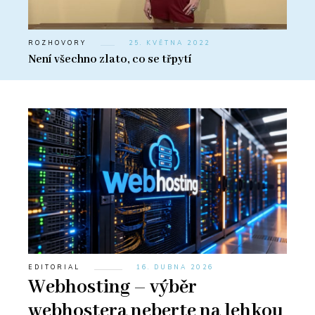
ROZHOVORY
25. KVĚTNA 2022
Není všechno zlato, co se třpytí
EDITORIAL
16. DUBNA 2026
Webhosting – výběr
webhostera neberte na lehkou